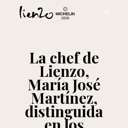
Skip
Menu
to
main
content
La chef de
Lienzo,
María José
Martínez,
distinguida
en los