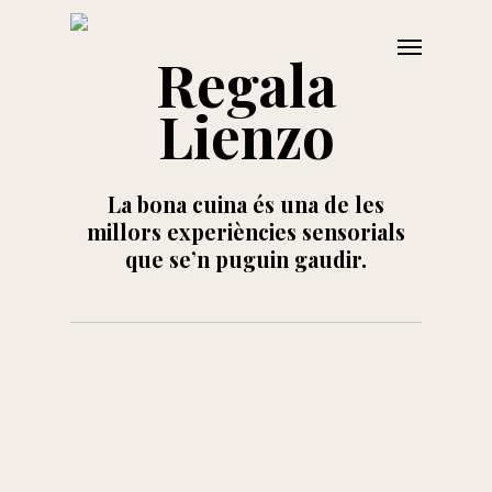
Skip
Menu
to
Regala
main
Lienzo
content
La bona cuina és una de les
millors experiències sensorials
que se’n puguin gaudir.