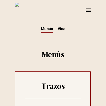
Skip
Menu
to
main
content
Menús
Vins
Menús
Trazos