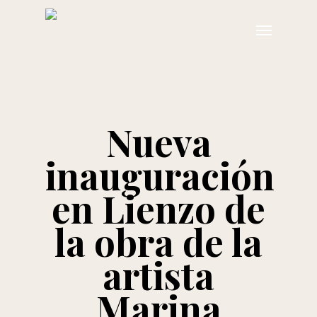
Skip
Menu
to
main
content
Nueva
inauguración
en Lienzo de
la obra de la
artista
Marina