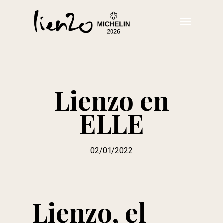
Skip
Menu
to
main
content
Lienzo en
ELLE
02/01/2022
Lienzo, el