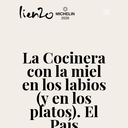
Skip
Menu
to
main
content
La Cocinera
con la miel
en los labios
(y en los
platos). El
País